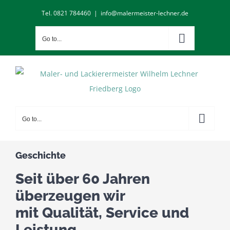
Skip
Tel. 0821 784460
|
info@malermeister-lechner.de
to
content
Go to...
Go to...
Geschichte
Seit über 60 Jahren
überzeugen wir
mit Qualität, Service und
Leistung